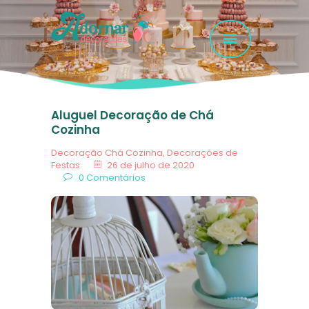
HOME
Aluguel Decoração de Chá
GALERIA FOTOS
Cozinha
SERVIÇOS
Decoração Chá Cozinha
,
Decorações de
Festas
26 de julho de 2020
EMPRESA
0
Comentários
FAQ
CONTATO