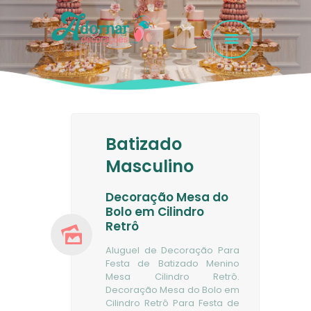
HOME
GALERIA FOTOS
Batizado
SERVIÇOS
Masculino
EMPRESA
FAQ
Decoração Mesa do
Bolo em Cilindro
CONTATO
Retrô
Aluguel de Decoração Para
Festa de Batizado Menino
Mesa Cilindro Retrô.
Decoração Mesa do Bolo em
Cilindro Retrô Para Festa de