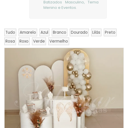
Batizados Masculino, Tema
Menino e Eventos.
Tudo
Amarelo
Azul
Branco
Dourado
Lilás
Preto
Rosa
Roxo
Verde
Vermelho