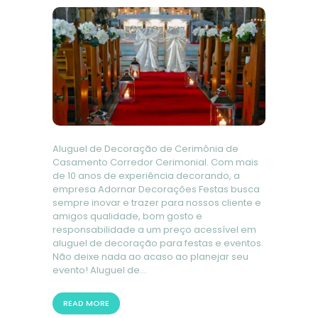
Aluguel de Decoração de Cerimônia de
Casamento Corredor Cerimonial. Com mais
de 10 anos de experiência decorando, a
empresa Adornar Decorações Festas busca
sempre inovar e trazer para nossos cliente e
amigos qualidade, bom gosto e
responsabilidade a um preço acessível em
aluguel de decoração para festas e eventos.
Não deixe nada ao acaso ao planejar seu
evento! Aluguel de…
READ MORE