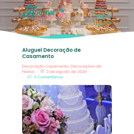
HOME
Aluguel Decoração de
GALERIA FOTOS
Casamento
SERVIÇOS
Decoração Casamento
,
Decorações de
Festas
3 de agosto de 2020
EMPRESA
0
Comentários
FAQ
CONTATO