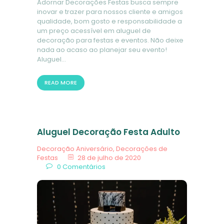
Adornar Decorações Festas busca sempre
inovar e trazer para nossos cliente e amigos
qualidade, bom gosto e responsabilidade a
um preço acessível em aluguel de
decoração para festas e eventos. Não deixe
nada ao acaso ao planejar seu evento!
Aluguel…
READ MORE
Aluguel Decoração Festa Adulto
Decoração Aniversário
,
Decorações de
Festas
28 de julho de 2020
0
Comentários