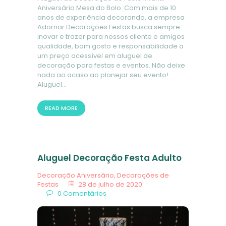
Aniversário Mesa do Bolo. Com mais de 10
anos de experiência decorando, a empresa
Adornar Decorações Festas busca sempre
inovar e trazer para nossos cliente e amigos
qualidade, bom gosto e responsabilidade a
um preço acessível em aluguel de
decoração para festas e eventos. Não deixe
nada ao acaso ao planejar seu evento!
Aluguel…
READ MORE
Aluguel Decoração Festa Adulto
Decoração Aniversário
,
Decorações de
Festas
28 de julho de 2020
0
Comentários