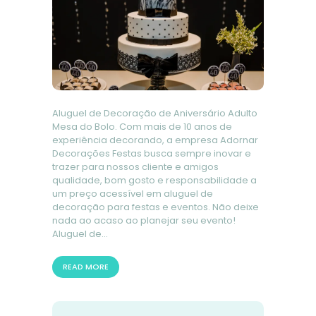
Aluguel de Decoração de Aniversário Adulto
Mesa do Bolo. Com mais de 10 anos de
experiência decorando, a empresa Adornar
Decorações Festas busca sempre inovar e
trazer para nossos cliente e amigos
qualidade, bom gosto e responsabilidade a
um preço acessível em aluguel de
decoração para festas e eventos. Não deixe
nada ao acaso ao planejar seu evento!
Aluguel de…
READ MORE