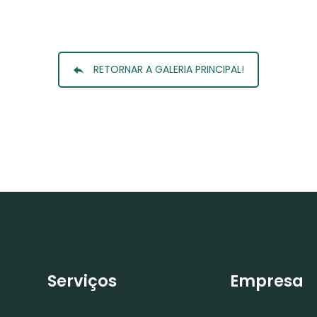
RETORNAR A GALERIA PRINCIPAL!
HOME
GALERIA FOTOS
SERVIÇOS
EMPRESA
FAQ
Serviços
Empresa
CONTATO